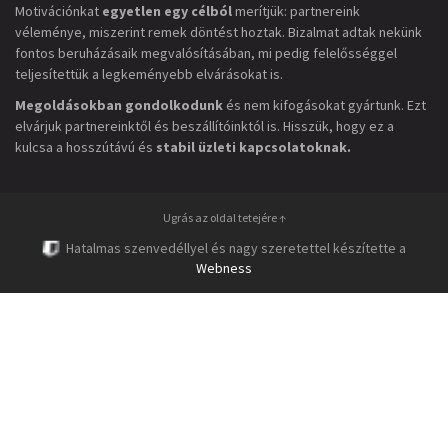
Motivációnkat
egyetlen egy célból
merítjük: partnereink
véleménye, miszerint remek döntést hoztak. Bizalmat adtak nekünk
fontos beruházásaik megvalósításában, mi pedig felelősséggel
teljesítettük a legkeményebb elvárásokat is.
Megoldásokban gondolkodunk
és nem kifogásokat gyártunk. Ezt
elvárjuk partnereinktől és beszállítóinktól is. Hisszük, hogy ez a
kulcsa a hosszútávú és
stabil üzleti kapcsolatoknak.
Ugrás az oldal tetejére ↑
Hatalmas szenvedéllyel és nagy szeretettel készítette a
Webness