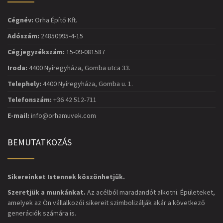
Cégnév:
Orha Építő Kft.
Adószám:
24850995-4-15
Cégjegyzékszám:
15-09-081587
Iroda:
4400 Nyíregyháza, Gomba utca 33.
Telephely:
4400 Nyíregyháza, Gomba u. 1.
Telefonszám:
+36 42 512-711
E-mail:
info@orhamuvek.com
BEMUTATKOZÁS
Sikereinket Istennek köszönhetjük.
Szeretjük a munkánkat.
Az acélból maradandót alkotni. Épületeket,
amelyek az Ön vállalkozói sikereit szimbolizálják akár a következő
generációk számára is.