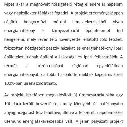
képes akár a megnövelt hőszigetelő réteg ellenére is napelem
vagy napkollektor táblákat fogadni. A projekt eredményeképpen
cégünk hengerművi méretű lemeztekercsekből olyan
energiahatékony és környezetbarát épületelemet tud
hengerelni, mely révén (élő növényzettel ellátott) zöld tetőket,
fokozottan hőszigetelt passzív házakat és energiahatékony ipari
épületeket tudnak építeni a lakossági és ipari felhasználók. A
termék a közép-európai régióban egyedülállóan
energiahatékonyabb a többi hasonló termékhez képest és közel
100%-ban újrahasznosítható.
Az projekt keretében megvalósított új üzemcsarnokunkba egy
10t daru került beszerzésre, amely könnyebb és hatékonyabb
anyagmozgatást tesz lehetővé, illetve a felszerelt napelemekkel
üzemünk energiatakarékosabbá vált.
A jelen pályázati projekt